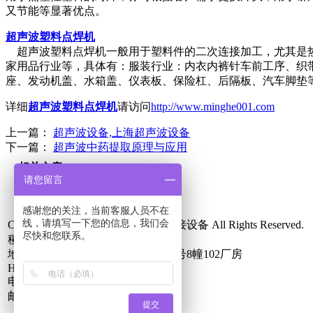
又节能等显著优点。
超声波塑料点焊机
超声波塑料点焊机一般用于塑料件的二次连接加工，尤其是热
家用品行业等，具体有：服装行业：内衣内裤针车前工序、织
座、发动机盖、水箱盖、仪表板、保险杠、后隔板、汽车脚垫
详细
超声波塑料点焊机
请访问
http://www.minghe001.com
上一篇：
超声波设备,上海超声波设备
下一篇：
超声波中药提取原理与应用
相关文章
请您留言
感谢您的关注，当前客服人员不在
线，请填写一下您的信息，我们会
Copyright 上海稷械超声波塑料焊接设备 All Rights Reserved.
尽快和您联系。
稷械超声波科技（上海）有限公司
地址：上海市嘉定区澄浏中路1333号8幢102厂房
Http://www.minghe001.com
电话：13166117677
邮箱：13166117677@qq.com
51La
提交