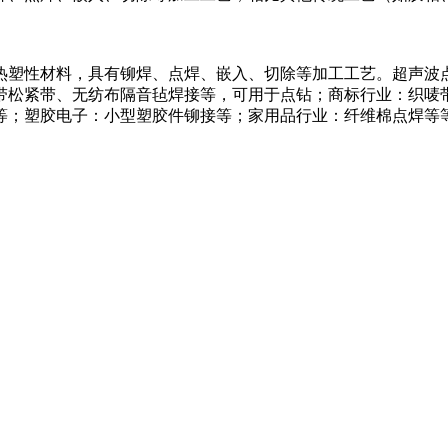
塑性材料，具有铆焊、点焊、嵌入、切除等加工工艺。超声波
带松紧带、无纺布隔音毡焊接等，可用于点钻；商标行业：织唛
等；塑胶电子：小型塑胶件铆接等；家用品行业：纤维棉点焊等