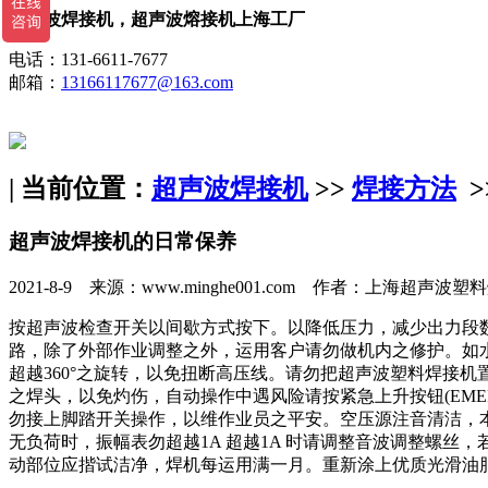
超声波焊接机，超声波熔接机上海工厂
电话：131-6611-7677
邮箱：
13166117677@163.com
| 当前位置：
超声波焊接机
>>
焊接方法
>
超声波焊接机的日常保养
2021-8-9 来源：www.minghe001.com 作者：上海超声波
按超声波检查开关以间歇方式按下。以降低压力，减少出力段
路，除了外部作业调整之外，运用客户请勿做机内之修护。如
超越360°之旋转，以免扭断高压线。请勿把超声波塑料焊接
之焊头，以免灼伤，自动操作中遇风险请按紧急上升按钮(EME
勿接上脚踏开关操作，以维作业员之平安。空压源注音清洁，
无负荷时，振幅表勿超越1A 超越1A 时请调整音波调整螺丝
动部位应揩试洁净，焊机每运用满一月。重新涂上优质光滑油