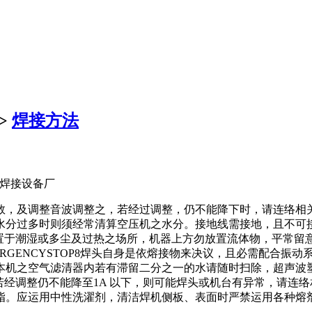
>
焊接方法
塑料焊接设备厂
数，及调整音波调整之，若经过调整，仍不能降下时，请连络相
水分过多时则须经常清算空压机之水分。接地线需接地，且不可
机置于潮湿或多尘及过热之场所，机器上方勿放置流体物，平常
RGENCYSTOP8焊头自身是依熔接物来决议，且必需配合振
本机之空气滤清器内若有滞留二分之一的水请随时扫除，超声波塑
，若经调整仍不能降至1A 以下，则可能焊头或机台有异常，请
脂。应运用中性洗濯剂，清洁焊机侧板、表面时严禁运用各种熔