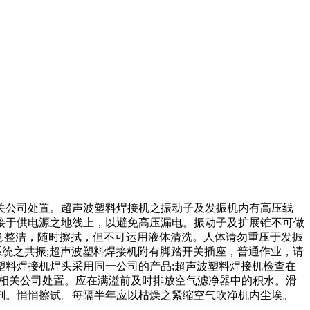
关公司处置。超声波塑料焊接机之振动子及发振机内有高压线
接于供电源之地线上，以避免高压漏电。振动子及扩展锥不可做
留意整洁，随时擦拭，但不可运用液体清洗。人体请勿重压于发振
动系统之共振;超声波塑料焊接机附有脚踏开关插座，普通作业，请
料焊接机焊头采用同一公司的产品;超声波塑料焊接机检查在
连络相关公司处置。应在满溢前及时排放空气滤净器中的积水。滑
剂。悄悄擦试。每隔半年应以枯燥之紧缩空气吹净机内尘埃。